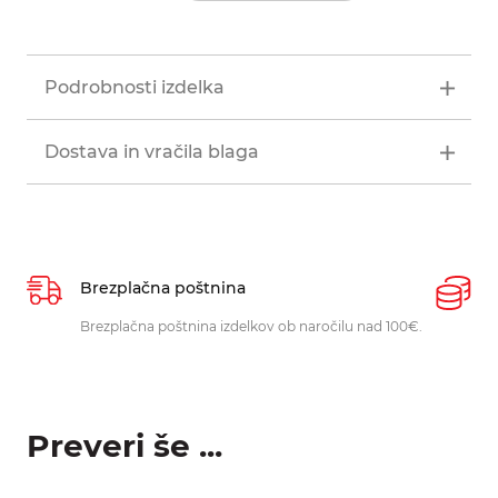
Podrobnosti izdelka
Dostava in vračila blaga
Brezplačna poštnina
P
Brezplačna poštnina izdelkov ob naročilu nad 100€.
O
p
Preveri še ...