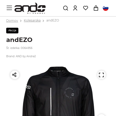
Domov
Kolesarska
andEZO
Akcija
andEZO
Št. izdelka: 0064956
Brand: AND by Andraž