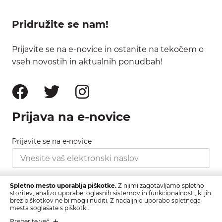
Pridružite se nam!
Prijavite se na e-novice in ostanite na tekočem o
vseh novostih in aktualnih ponudbah!
Prijava na e-novice
Prijavite se na e-novice
Strinjam se s pravilnikom zasebnosti, ki ga najdete
Spletno mesto uporablja piškotke.
Z njimi zagotavljamo spletno
tukaj.
storitev, analizo uporabe, oglasnih sistemov in funkcionalnosti, ki jih
brez piškotkov ne bi mogli nuditi. Z nadaljnjo uporabo spletnega
mesta soglašate s piškotki.
Prijava
Preberite več