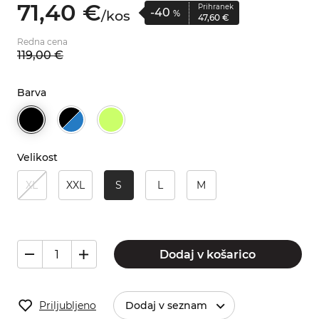
71,
40
€
Prihranek
-40
/
kos
%
47,
60
€
Redna cena
119,
00
€
Barva
Velikost
XL
XXL
S
L
M
Dodaj v košarico
Priljubljeno
Dodaj v seznam