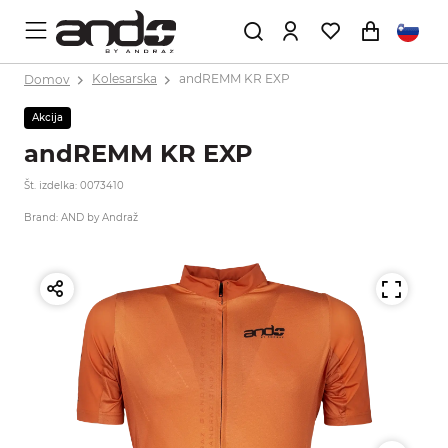
Domov
Kolesarska
andREMM KR EXP
Akcija
andREMM KR EXP
Št. izdelka: 0073410
Brand: AND by Andraž