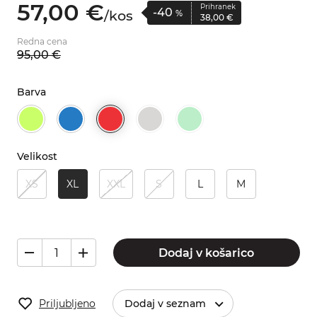
57,
00
€
Prihranek
-40
/
kos
%
38,
00
€
Redna cena
95,
00
€
Barva
Velikost
XS
XL
XXL
S
L
M
Dodaj v košarico
Priljubljeno
Dodaj v seznam