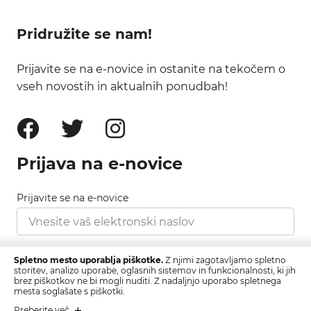
Pridružite se nam!
Prijavite se na e-novice in ostanite na tekočem o
vseh novostih in aktualnih ponudbah!
Prijava na e-novice
Prijavite se na e-novice
Strinjam se s pravilnikom zasebnosti, ki ga najdete
Spletno mesto uporablja piškotke.
Z njimi zagotavljamo spletno
tukaj.
storitev, analizo uporabe, oglasnih sistemov in funkcionalnosti, ki jih
brez piškotkov ne bi mogli nuditi. Z nadaljnjo uporabo spletnega
mesta soglašate s piškotki.
Prijava
Preberite več