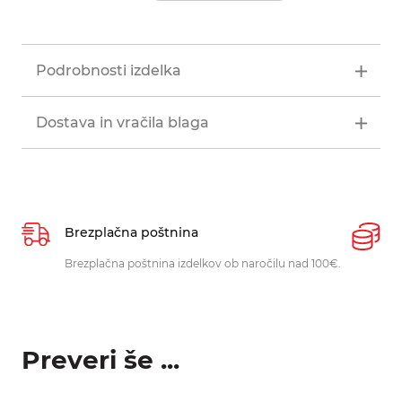
Podrobnosti izdelka
Dostava in vračila blaga
Brezplačna poštnina
P
Brezplačna poštnina izdelkov ob naročilu nad 100€.
O
p
Preveri še ...