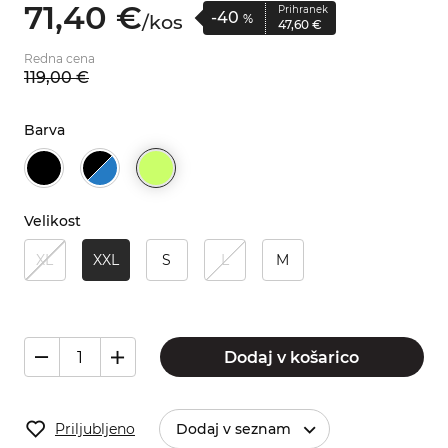
71,
40
€
Prihranek
-40
/
kos
%
47,
60
€
Redna cena
119,
00
€
Barva
Velikost
XL
XXL
S
L
M
Dodaj v košarico
Priljubljeno
Dodaj v seznam