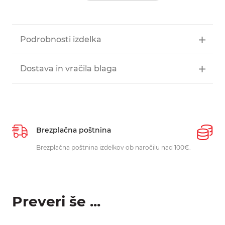
Podrobnosti izdelka
Dostava in vračila blaga
Brezplačna poštnina
P
Brezplačna poštnina izdelkov ob naročilu nad 100€.
O
p
Preveri še ...