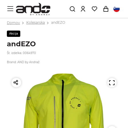
Domov
Kolesarska
andEZO
Akcija
andEZO
Št. izdelka: 0064970
Brand: AND by Andraž