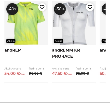
-40
-50
-40
%
%
Akcija
Akcija
Akcija
andREM
andREMM KR
and
PRORACE
Akcijska cena
Redna cena
Akcijska cena
Redna cena
Akcijsk
54,
00
€
90,
00
€
47,
50
€
95,
00
€
50,
4
/
kos
/
kos