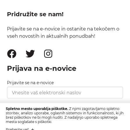
Pridružite se nam!
Prijavite se na e-novice in ostanite na tekočem o
vseh novostih in aktualnih ponudbah!
Prijava na e-novice
Prijavite se na e-novice
Strinjam se s pravilnikom zasebnosti, ki ga najdete
Spletno mesto uporablja piškotke.
Z njimi zagotavljamo spletno
tukaj.
storitev, analizo uporabe, oglasnih sistemov in funkcionalnosti, ki jih
brez piškotkov ne bi mogli nuditi. Z nadaljnjo uporabo spletnega
mesta soglašate s piškotki.
Prijava
Preberite več