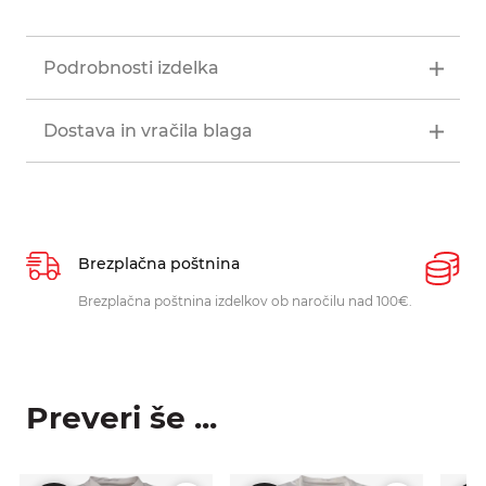
Podrobnosti izdelka
Dostava in vračila blaga
Brezplačna poštnina
P
Brezplačna poštnina izdelkov ob naročilu nad 100€.
O
p
Preveri še ...