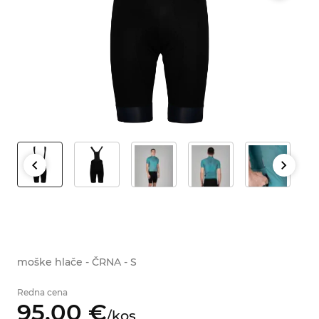
moške hlače - ČRNA - S
Redna cena
95,
00
€
/
kos