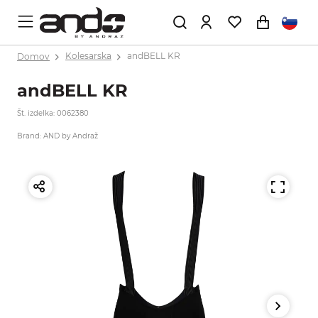
Domov
Kolesarska
andBELL KR
andBELL KR
Št. izdelka: 0062380
Brand: AND by Andraž