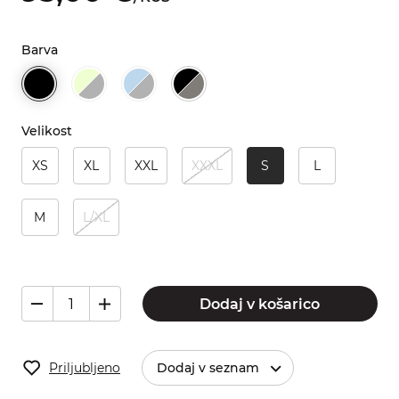
Barva
Velikost
XS
XL
XXL
XXXL
S
L
M
L/XL
Dodaj v košarico
Priljubljeno
Dodaj v seznam