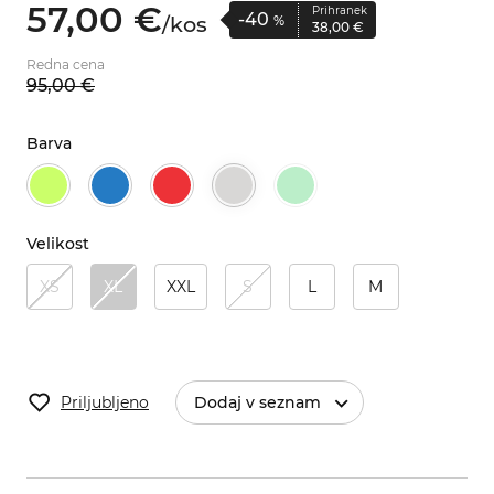
57,
00
€
Prihranek
-40
/
kos
%
38,
00
€
Redna cena
95,
00
€
Barva
Velikost
XS
XL
XXL
S
L
M
Priljubljeno
Dodaj v seznam