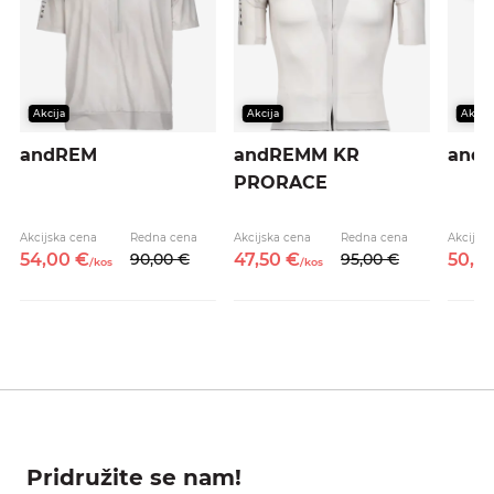
Akcija
Akcija
Akcija
andREM
andREMM KR
and
PRORACE
Akcijska cena
Redna cena
Akcijska cena
Redna cena
Akcijsk
54,
00
€
90,
00
€
47,
50
€
95,
00
€
50,
4
/
kos
/
kos
Pridružite se nam!