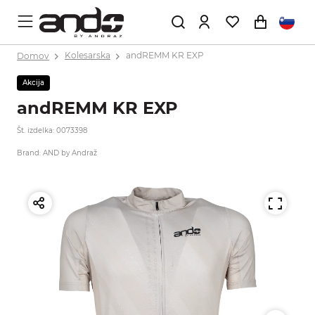
Domov
Kolesarska
andREMM KR EXP
Akcija
andREMM KR EXP
Št. izdelka: 0073398
Brand: AND by Andraž