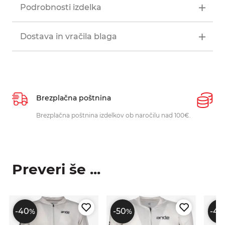
Podrobnosti izdelka
Dostava in vračila blaga
Brezplačna poštnina
P
Brezplačna poštnina izdelkov ob naročilu nad 100€.
O
p
Preveri še ...
-40
-50
-40
%
%