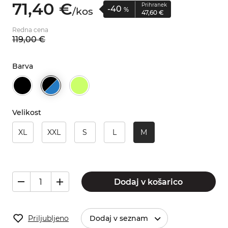
71,
40
€
Prihranek
-40
/
kos
%
47,
60
€
Redna cena
119,
00
€
Barva
Velikost
XL
XXL
S
L
M
Dodaj v košarico
Priljubljeno
Dodaj v seznam