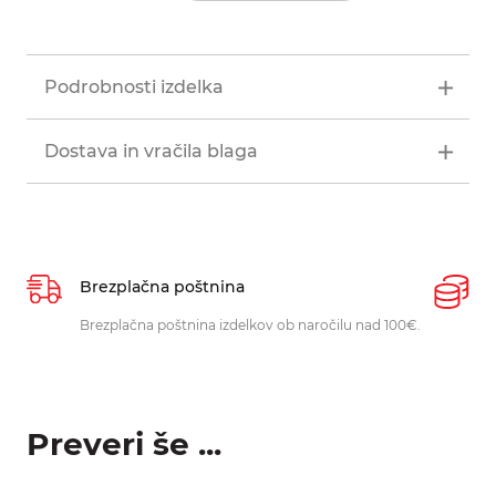
Podrobnosti izdelka
Dostava in vračila blaga
Brezplačna poštnina
P
Brezplačna poštnina izdelkov ob naročilu nad 100€.
O
p
Preveri še ...