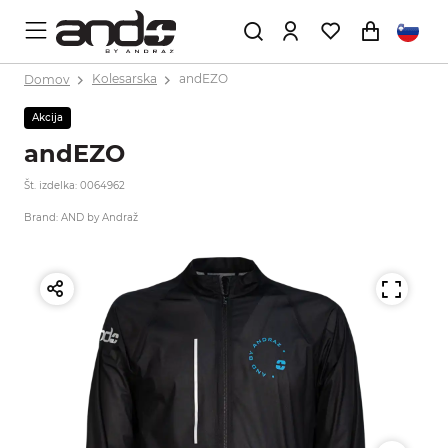
Domov
Kolesarska
andEZO
Akcija
andEZO
Št. izdelka: 0064962
Brand: AND by Andraž