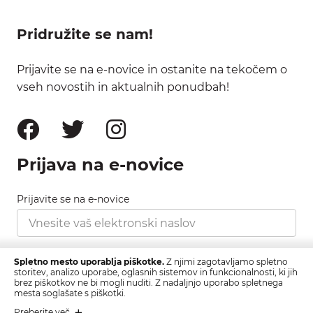
Pridružite se nam!
Prijavite se na e-novice in ostanite na tekočem o
vseh novostih in aktualnih ponudbah!
Prijava na e-novice
Prijavite se na e-novice
Strinjam se s pravilnikom zasebnosti, ki ga najdete
Spletno mesto uporablja piškotke.
Z njimi zagotavljamo spletno
tukaj.
storitev, analizo uporabe, oglasnih sistemov in funkcionalnosti, ki jih
brez piškotkov ne bi mogli nuditi. Z nadaljnjo uporabo spletnega
mesta soglašate s piškotki.
Prijava
Preberite več