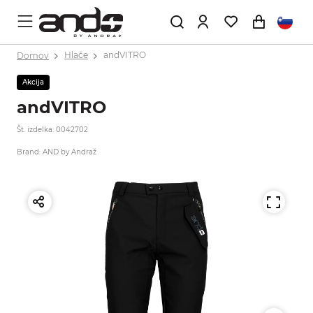
Domov
Hlače
andVITRO
Akcija
andVITRO
Št. izdelka: 0042702
Brand: AND by Andraž