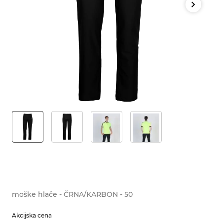
moške hlače - ČRNA/KARBON - 50
Akcijska cena