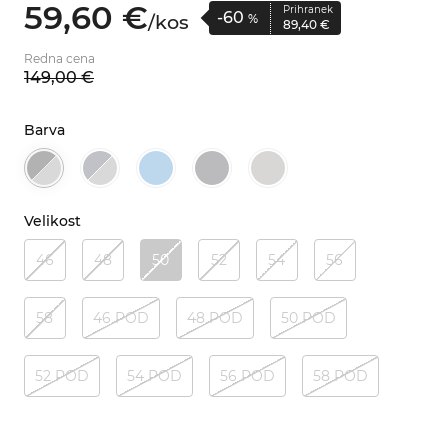
59,
60
€
Prihranek
-60
/
kos
%
89,
40
€
Redna cena
149,
00
€
Barva
Velikost
46
48
50
52
54
56
58
46 POD
48 POD
50 POD
52 POD
54 POD
56 POD
58 POD