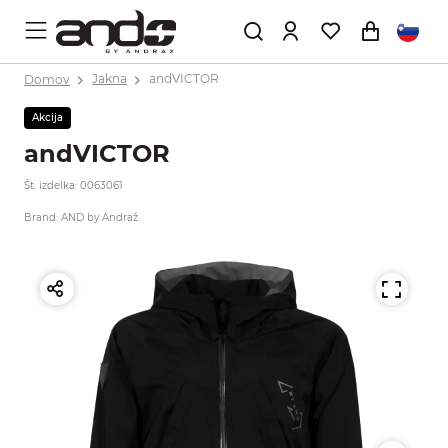
Domov
Jakna
andVICTOR
Akcija
andVICTOR
Št. izdelka: 0063061
Brand: AND by Andraž