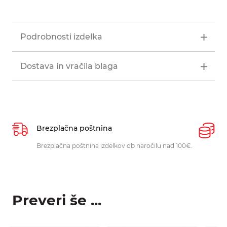
Podrobnosti izdelka
Dostava in vračila blaga
Brezplačna poštnina
P
Brezplačna poštnina izdelkov ob naročilu nad 100€.
O
p
Preveri še ...