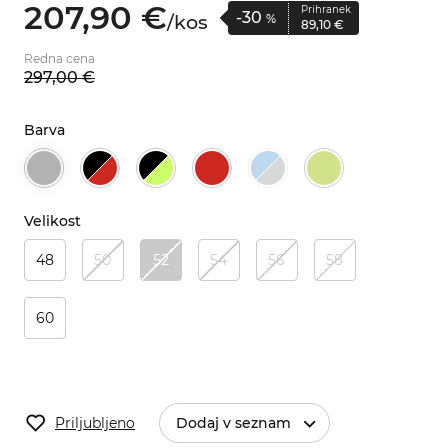
207,
90
€
Prihranek
-30
/
kos
%
89,
10
€
Redna cena
297,
00
€
Barva
Velikost
48
50
52
54
56
58
60
Priljubljeno
Dodaj v seznam