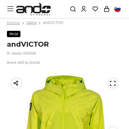
Domov
Jakna
andVICTOR
Akcija
andVICTOR
Št. izdelka: 0063083
Brand: AND by Andraž