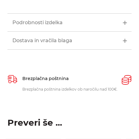
Podrobnosti izdelka
Dostava in vračila blaga
Brezplačna poštnina
P
Brezplačna poštnina izdelkov ob naročilu nad 100€.
O
p
Preveri še ...