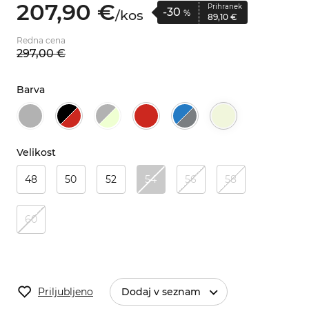
207,
90
€
Prihranek
-30
/
kos
%
89,
10
€
Redna cena
297,
00
€
Barva
Velikost
48
50
52
54
56
58
60
Priljubljeno
Dodaj v seznam