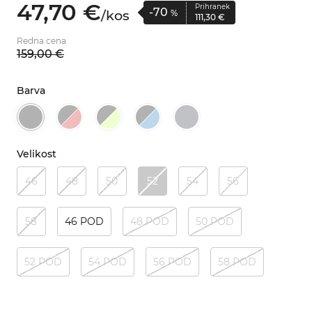
47,
70
€
Prihranek
-70
/
kos
%
111,
30
€
Redna cena
159,
00
€
Barva
Velikost
46
48
50
52
54
56
58
46 POD
48 POD
50 POD
52 POD
54 POD
56 POD
58 POD