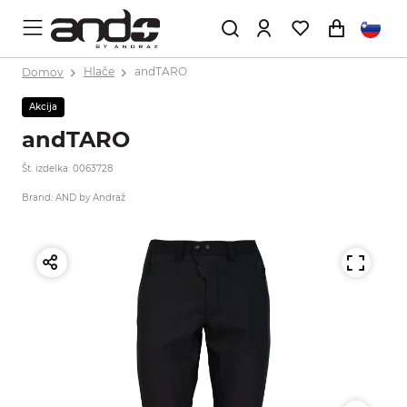
Domov
Hlače
andTARO
Akcija
andTARO
Št. izdelka: 0063728
Brand: AND by Andraž