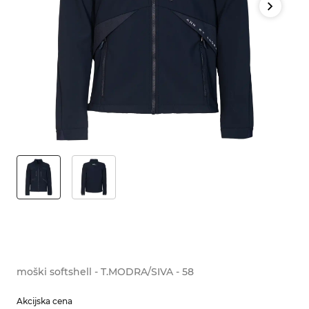
moški softshell - T.MODRA/SIVA - 58
Akcijska cena