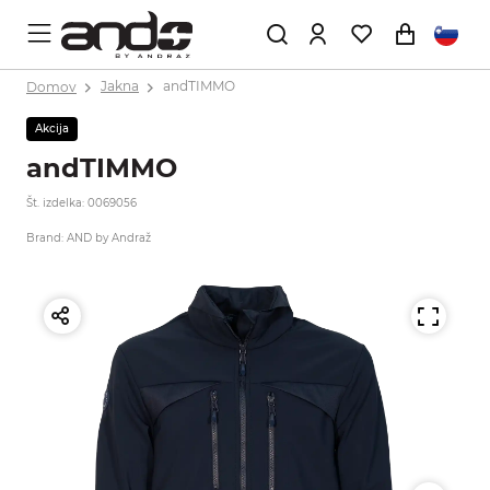
Domov
Jakna
andTIMMO
Akcija
andTIMMO
Št. izdelka: 0069056
Brand: AND by Andraž