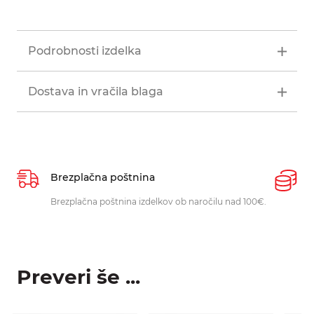
Podrobnosti izdelka
Dostava in vračila blaga
Brezplačna poštnina
P
Brezplačna poštnina izdelkov ob naročilu nad 100€.
O
p
Preveri še ...