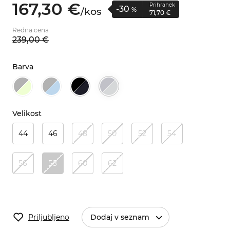
167,
30
€
Prihranek
-30
/
kos
%
71,
70
€
Redna cena
239,
00
€
Barva
Velikost
44
46
48
50
52
54
56
58
60
62
Priljubljeno
Dodaj v seznam