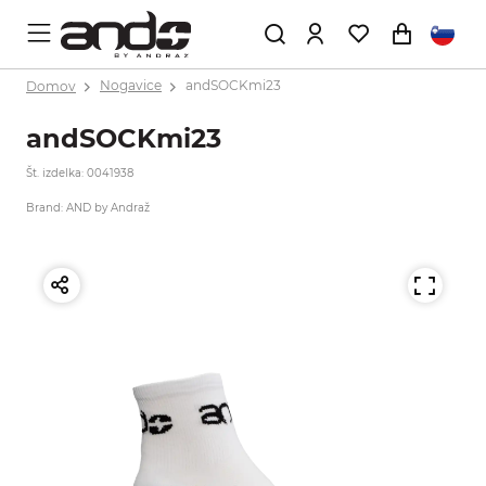
Domov
Nogavice
andSOCKmi23
andSOCKmi23
Št. izdelka: 0041938
Brand: AND by Andraž