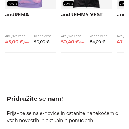
Akcija
Akcija
Akcija
andREMA
andREMMY VEST
and
Akcijska cena
Redna cena
Akcijska cena
Redna cena
Akcijsk
45,
00
€
90,
00
€
50,
40
€
84,
00
€
47,
5
/
kos
/
kos
Pridružite se nam!
Prijavite se na e-novice in ostanite na tekočem o
vseh novostih in aktualnih ponudbah!