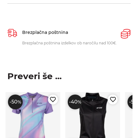
Brezplačna poštnina
P
Brezplačna poštnina izdelkov ob naročilu nad 100€.
O
p
Preveri še ...
-50
-40
-50
%
%