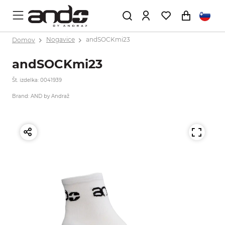
Domov
Nogavice
andSOCKmi23
andSOCKmi23
Št. izdelka: 0041939
Brand: AND by Andraž