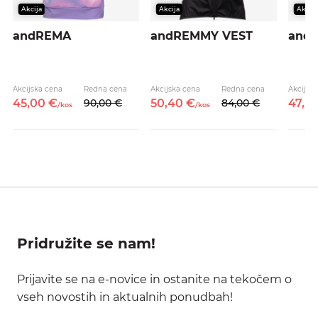
Akcija
Akcija
Akcija
andREMA
andREMMY VEST
and
Akcijska cena
Redna cena
Akcijska cena
Redna cena
Akcijsk
45,
00
€
90,
00
€
50,
40
€
84,
00
€
47,
5
/
kos
/
kos
Pridružite se nam!
Prijavite se na e-novice in ostanite na tekočem o
vseh novostih in aktualnih ponudbah!