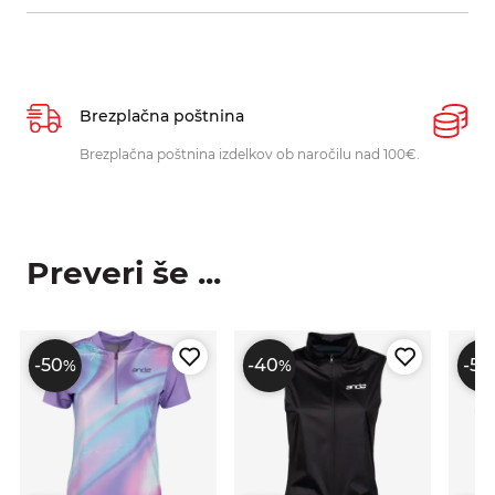
Brezplačna poštnina
P
Brezplačna poštnina izdelkov ob naročilu nad 100€.
O
p
Preveri še ...
-50
-40
-50
%
%