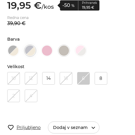
19,
95
€
Prihranek
-50
/
kos
%
19,
95
€
Redna cena
39,
90
€
Barva
Velikost
10
12
14
16
6
8
2
4
Priljubljeno
Dodaj v seznam