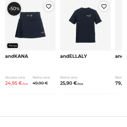
-50
%
Akcija
andKANA
andELLALY
and
Akcijska cena
Redna cena
Redna cena
Redna 
24,
95
€
49,
90
€
25,
90
€
79,
9
/
kos
/
kos