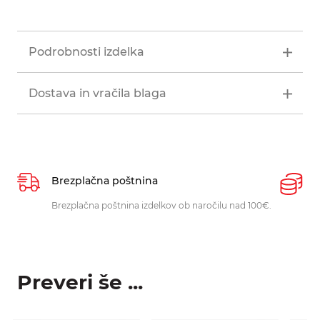
Podrobnosti izdelka
Dostava in vračila blaga
Brezplačna poštnina
P
Brezplačna poštnina izdelkov ob naročilu nad 100€.
O
p
Preveri še ...