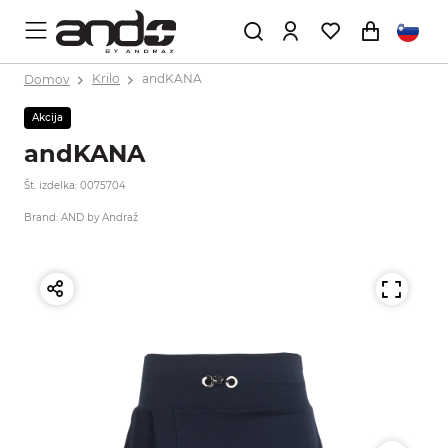
Domov
Krilo
andKANA
Akcija
andKANA
Št. izdelka: 0075704
Brand: AND by Andraž