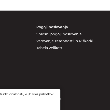
Pogoji poslovanja
Splošni pogoji poslovanja
Varovanje zasebnosti in Piškotki
Tabela velikosti
funkcionalnosti, ki jih brez piškotkov
ridobljeno preko vavčerja za digitalni marketing.