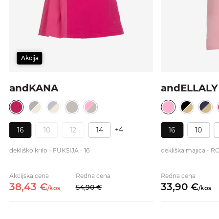
Akcija
andKANA
andELLALY
+4
16
10
12
14
16
10
dekliško krilo - FUKSIJA - 16
dekliška majica - RO
Akcijska cena
Redna cena
Redna cena
38,
43
€
33,
90
€
54,
90
€
/
kos
/
kos