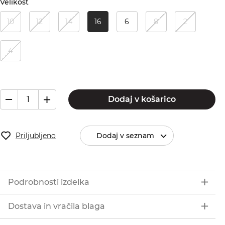
Velikost
10
12
14
16
6
8
2
4
Dodaj v košarico
Priljubljeno
Dodaj v seznam
Podrobnosti izdelka
Dostava in vračila blaga