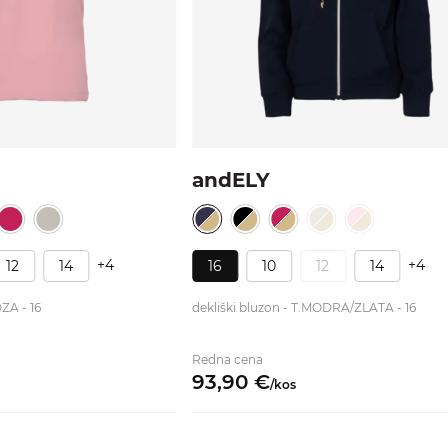
andELY
+4
+4
12
14
16
10
12
14
ZA - 16
dekliški bluzon - T.MODRA/ZLATA - 16
Redna cena
93,
90
€
/
kos