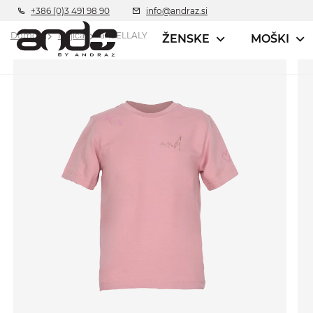
+386 (0)3 491 98 90
info@andraz.si
Domov
Majica
andELLALY
ŽENSKE
MOŠKI