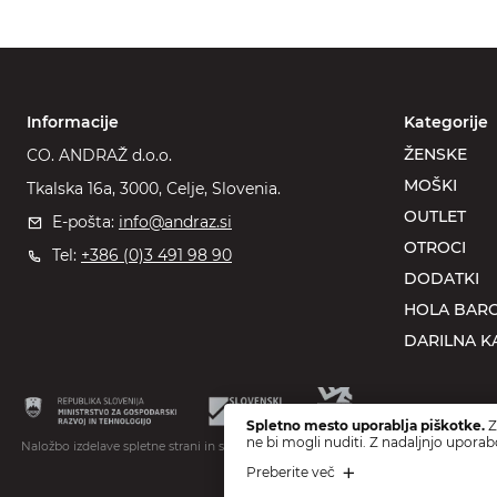
Informacije
Kategorije
ŽENSKE
CO. ANDRAŽ d.o.o.
MOŠKI
Tkalska 16a, 3000, Celje, Slovenia.
OUTLET
E-pošta:
info@andraz.si
OTROCI
Tel:
+386 (0)3 491 98 90
DODATKI
HOLA BARC
DARILNA K
Spletno mesto uporablja piškotke.
Z
ne bi mogli nuditi. Z nadaljnjo uporab
Naložbo izdelave spletne strani in spletne trgovine sofinancirata Republika Sloveni
Preberite več