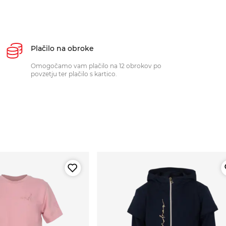
Plačilo na obroke
Omogočamo vam plačilo na 12 obrokov po
povzetju ter plačilo s kartico.