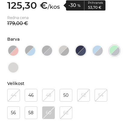
125,
30
€
Prihranek
-30
/
kos
%
53,
70
€
Redna cena
179,
00
€
Barva
Velikost
44
46
48
50
52
54
56
58
60
62