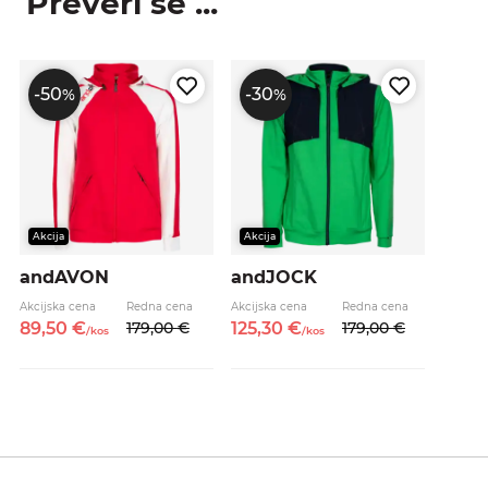
Preveri še ...
-50
-30
%
%
Akcija
Akcija
andAVON
andJOCK
Akcijska cena
Redna cena
Akcijska cena
Redna cena
89,
50
€
179,
00
€
125,
30
€
179,
00
€
/
kos
/
kos