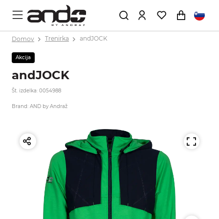
Domov
Trenirka
andJOCK
Akcija
andJOCK
Št. izdelka: 0054988
Brand: AND by Andraž