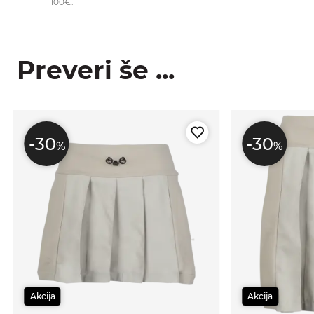
100€.
Preveri še ...
-30
-30
%
%
Akcija
Akcija