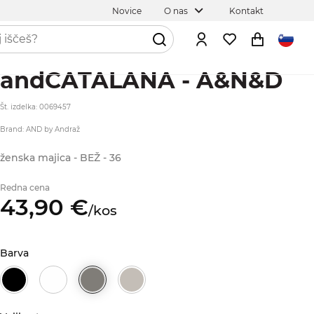
Novice
O nas
Kontakt
andCATALANA - A&N&D
Št. izdelka: 0069457
Brand: AND by Andraž
ženska majica - BEŽ - 36
Redna cena
43,
90
€
/
kos
Barva