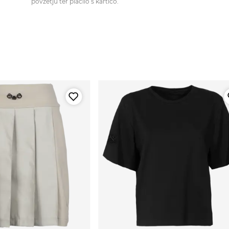
povzetju ter plačilo s kartico.