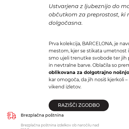
Ustvarjena z ljubeznijo do ma
občutkom za preprostost, ki n
dolgočasna.
Prva kolekcija, BARCELONA, je nav
mestom, kjer se stikata umetnost i
smo ujeli trenutke svobode ter jih pre
in nevtralne barve. Oblačila so pre
oblikovana za dolgotrajno nošnj
kar omogoča, da jih nosiš kjerkoli –
vikend izletov.
RAZIŠČI ZGODBO
Brezplačna poštnina
Brezplačna poštnina izdelkov ob naročilu nad