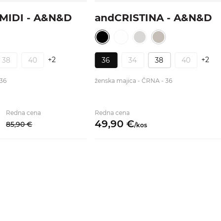
MIDI - A&N&D
andCRISTINA - A&N&D
+2
+2
38
40
36
34
38
40
 36
ženska majica - ČRNA - 36
Redna cena
Redna cena
49,
90
€
85,
90
€
/
kos