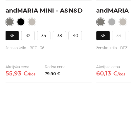
andMARIA MINI - A&N&D
andMARIA 
36
32
34
38
40
36
34
žensko krilo - BEŽ - 36
žensko krilo - BEŽ -
Akcijska cena
Redna cena
Akcijska cena
55,
93
€
60,
13
€
79,
90
€
/
kos
/
kos