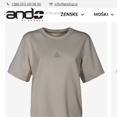
+386 (0)3 491 98 90
info@andraz.si
Domov
Majica
andCATALANA - A&N&D
ŽENSKE
MOŠKI