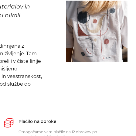
terialov in
i nikoli
dihnjena z
n življenje. Tam
lili v čiste linije
mišljeno
o
in vsestranskost,
 od službe do
Plačilo na obroke
Omogočamo vam plačilo na 12 obrokov po