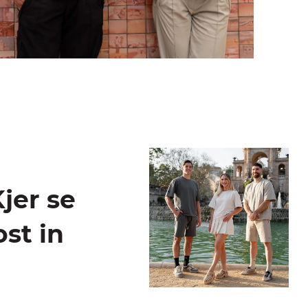
jer se
st in