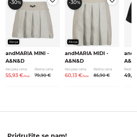
-30
-30
%
%
Akcija
Akcija
andMARIA MINI -
andMARIA MIDI -
andC
A&N&D
A&N&D
A&N
Akcijska cena
Redna cena
Akcijska cena
Redna cena
Redna 
55,
93
€
79,
90
€
60,
13
€
85,
90
€
49,
9
/
kos
/
kos
Pridružite se nam!