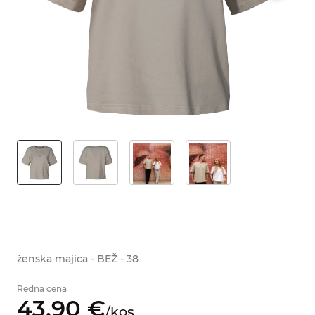
ženska majica - BEŽ - 38
Redna cena
43,
90
€
/
kos