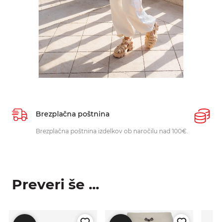
Brezplačna poštnina
P
Brezplačna poštnina izdelkov ob naročilu nad 100€.
O
p
Preveri še ...