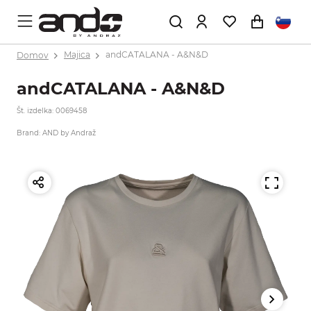
Domov
Majica
andCATALANA - A&N&D
andCATALANA - A&N&D
Št. izdelka: 0069458
Brand: AND by Andraž