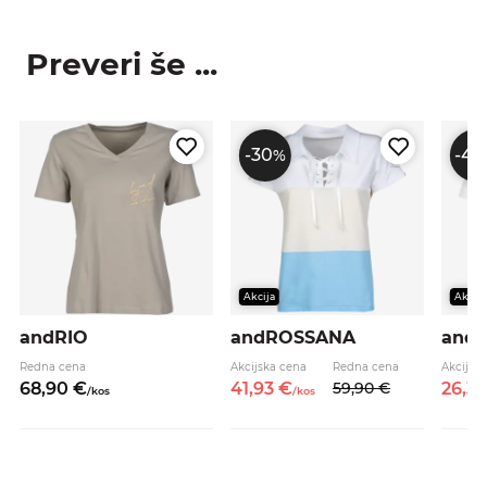
Preveri še ...
-30
-40
%
Akcija
Akcija
andRIO
andROSSANA
andC
Redna cena
Akcijska cena
Redna cena
Akcijsk
68,
90
€
41,
93
€
59,
90
€
26,
3
/
kos
/
kos