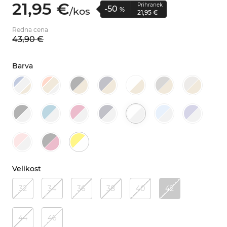
21,
95
€
Prihranek
-50
/
kos
%
21,
95
€
Redna cena
43,
90
€
Barva
Velikost
32
34
36
38
40
42
44
46