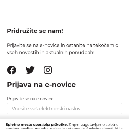
Pridružite se nam!
Prijavite se na e-novice in ostanite na tekočem o
vseh novostih in aktualnih ponudbah!
Prijava na e-novice
Prijavite se na e-novice
Strinjam se s pravilnikom zasebnosti, ki ga najdete
Spletno mesto uporablja piškotke.
Z njimi zagotavljamo spletno
tukaj.
storitev, analizo uporabe, oglasnih sistemov in funkcionalnosti, ki jih