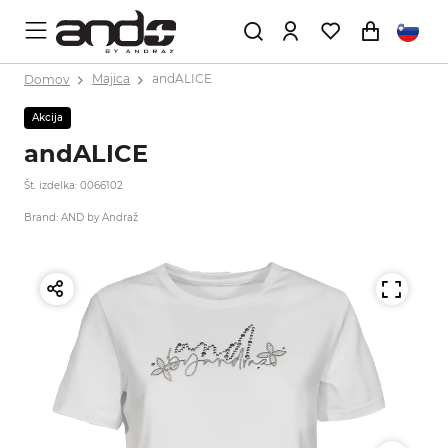
Domov
Majica
andALICE
Akcija
andALICE
Št. izdelka: 0066102
Brand: AND by Andraž