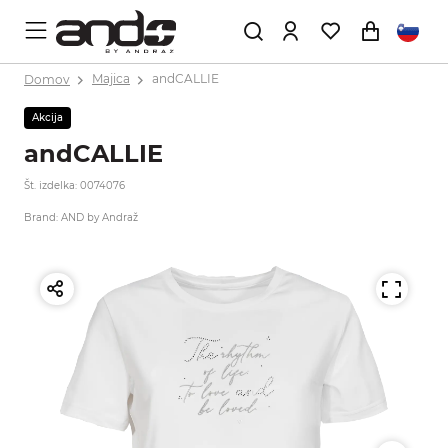
Domov
Majica
andCALLIE
Akcija
andCALLIE
Št. izdelka: 0074076
Brand: AND by Andraž