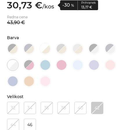
30,
73
€
Prihranek
-30
/
kos
%
13,
17
€
Redna cena
43,
90
€
Barva
Velikost
32
34
36
38
40
42
44
46