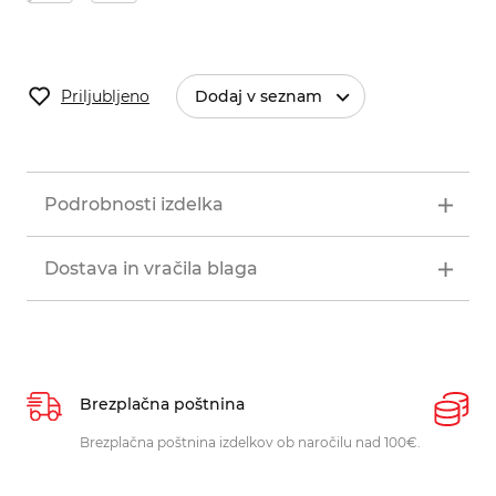
Priljubljeno
Dodaj v seznam
Podrobnosti izdelka
Dostava in vračila blaga
Brezplačna poštnina
P
Brezplačna poštnina izdelkov ob naročilu nad 100€.
O
p