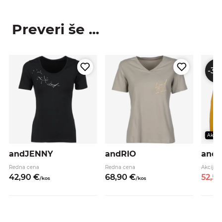
Preveri še ...
-30
Akcija
andJENNY
andRIO
and
Redna cena
Redna cena
Akcijsk
42,
90
€
68,
90
€
52,
5
/
kos
/
kos