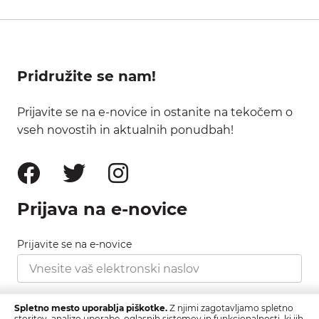
Pridružite se nam!
Prijavite se na e-novice in ostanite na tekočem o
vseh novostih in aktualnih ponudbah!
Prijava na e-novice
Prijavite se na e-novice
Strinjam se s pravilnikom zasebnosti, ki ga najdete
Spletno mesto uporablja piškotke.
Z njimi zagotavljamo spletno
tukaj.
storitev, analizo uporabe, oglasnih sistemov in funkcionalnosti, ki jih