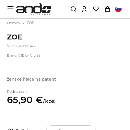
Domov
ZOE
ZOE
Št. izdelka: 0003437
Brand: AND by Andraž
ženske hlače na patent
Redna cena
65,
90
€
/
kos