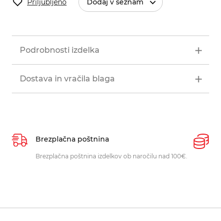
Priljubljeno
Dodaj v seznam
Podrobnosti izdelka
Dostava in vračila blaga
Brezplačna poštnina
P
Brezplačna poštnina izdelkov ob naročilu nad 100€.
O
p