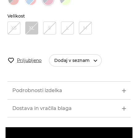
Velikost
XS
XL
S
L
M
Priljubljeno
Dodaj v seznam
Podrobnosti izdelka
Dostava in vračila blaga