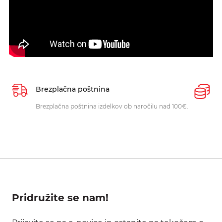
Brezplačna poštnina
P
Brezplačna poštnina izdelkov ob naročilu nad 100€.
O
p
Pridružite se nam!