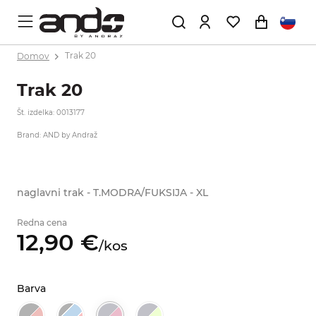
Domov
Trak 20
Trak 20
Št. izdelka: 0013177
Brand: AND by Andraž
naglavni trak - T.MODRA/FUKSIJA - XL
Redna cena
12,
90
€
/
kos
Barva