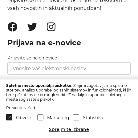
Prijavite se na e-novice in ostanite na tekočem o
vseh novostih in aktualnih ponudbah!
Prijava na e-novice
Prijavite se na e-novice
Strinjam se s pravilnikom zasebnosti, ki ga najdete
Spletno mesto uporablja piškotke.
Z njimi zagotavljamo spletno
tukaj.
storitev, analizo uporabe, oglasnih sistemov in funkcionalnosti, ki jih
brez piškotkov ne bi mogli nuditi. Z nadaljnjo uporabo spletnega
mesta soglašate s piškotki.
Prijava
Preberite več
Obvezni
Marketing
Statistika
Sprejmite izbrane