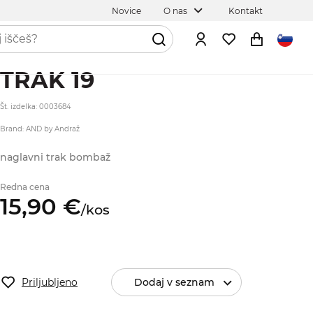
Novice
O nas
Kontakt
TRAK 19
Št. izdelka: 0003684
Brand: AND by Andraž
naglavni trak bombaž
Redna cena
15,
90
€
/
kos
Priljubljeno
Dodaj v seznam