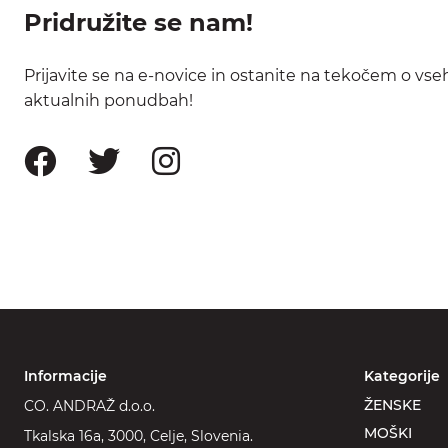
Pridružite se nam!
Prijavite se na e-novice in ostanite na tekočem o vse
aktualnih ponudbah!
Informacije
Kategorije
ŽENSKE
CO. ANDRAŽ d.o.o.
MOŠKI
Tkalska 16a, 3000, Celje, Slovenia.