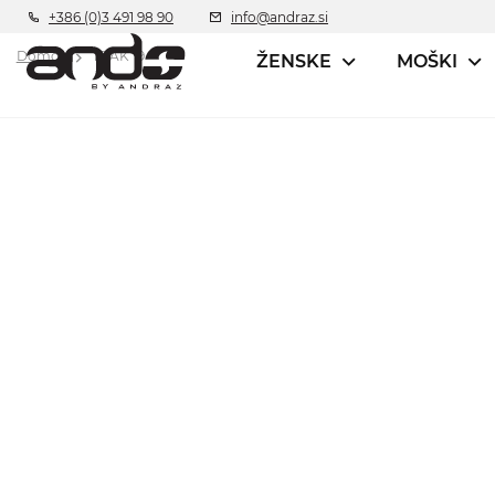
+386 (0)3 491 98 90
info@andraz.si
Domov
TRAK 19
ŽENSKE
MOŠKI