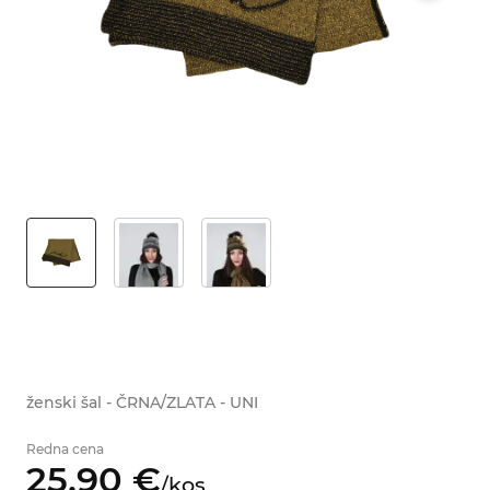
ženski šal - ČRNA/ZLATA - UNI
Redna cena
25,
90
€
/
kos