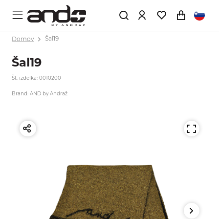
Domov
Šal19
Šal19
Št. izdelka: 0010200
Brand: AND by Andraž