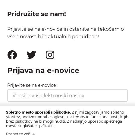
Pridružite se nam!
Prijavite se na e-novice in ostanite na tekočem o
vseh novostih in aktualnih ponudbah!
Prijava na e-novice
Prijavite se na e-novice
Strinjam se s pravilnikom zasebnosti, ki ga najdete
Spletno mesto uporablja piškotke.
Z njimi zagotavljamo spletno
tukaj.
storitev, analizo uporabe, oglasnih sistemov in funkcionalnosti, ki jih
brez piškotkov ne bi mogli nuditi. Z nadaljnjo uporabo spletnega
mesta soglašate s piškotki.
Prijava
Preberite več