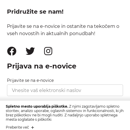
Pridružite se nam!
Prijavite se na e-novice in ostanite na tekočem o
vseh novostih in aktualnih ponudbah!
Prijava na e-novice
Prijavite se na e-novice
Strinjam se s pravilnikom zasebnosti, ki ga najdete
Spletno mesto uporablja piškotke.
Z njimi zagotavljamo spletno
tukaj.
storitev, analizo uporabe, oglasnih sistemov in funkcionalnosti, ki jih
brez piškotkov ne bi mogli nuditi. Z nadaljnjo uporabo spletnega
mesta soglašate s piškotki.
Prijava
Preberite več