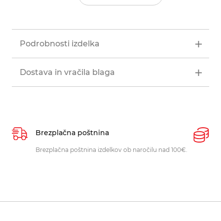
Podrobnosti izdelka
Dostava in vračila blaga
Brezplačna poštnina
P
Brezplačna poštnina izdelkov ob naročilu nad 100€.
O
p