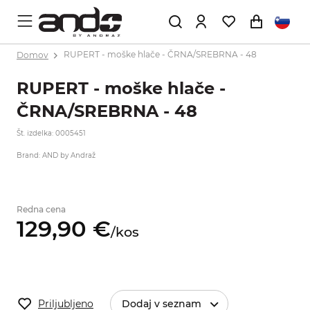
Domov
RUPERT - moške hlače - ČRNA/SREBRNA - 48
RUPERT - moške hlače -
ČRNA/SREBRNA - 48
Št. izdelka: 0005451
Brand: AND by Andraž
Redna cena
129,
90
€
/
kos
Priljubljeno
Dodaj v seznam