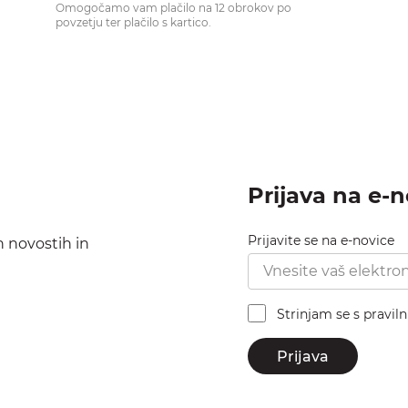
Omogočamo vam plačilo na 12 obrokov po
povzetju ter plačilo s kartico.
Prijava na e-
Prijavite se na e-novice
h novostih in
Strinjam se s pravil
Prijava