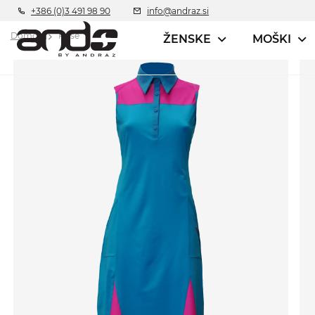
+386 (0)3 491 98 90
info@andraz.si
Domov
Rose
ŽENSKE
MOŠKI