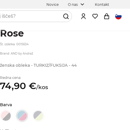
Novice
O nas
Kontakt
Rose
Št. izdelka: 0015634
Brand: AND by Andraž
ženska obleka - TURKIZ/FUKSIJA - 44
Redna cena
74,
90
€
/
kos
Barva