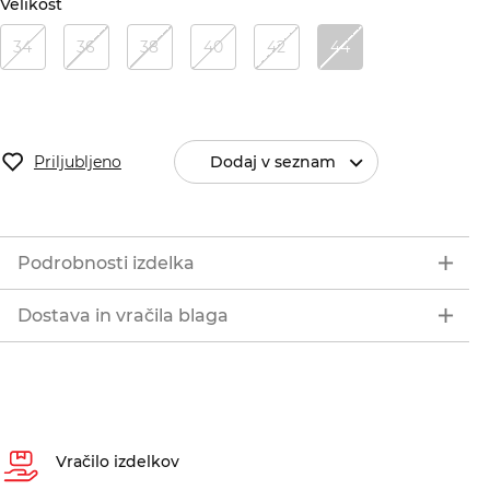
Velikost
34
36
38
40
42
44
Priljubljeno
Dodaj v seznam
Podrobnosti izdelka
Dostava in vračila blaga
Vračilo izdelkov