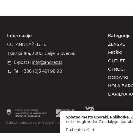
Informacije
Kategorije
ŽENSKE
CO. ANDRAŽ d.o.o.
MOŠKI
Tkalska 16a, 3000, Celje, Slovenia.
OUTLET
E-pošta:
info@andraz.si
OTROCI
Tel:
+386 (0)3 491 98 90
DODATKI
HOLA BARC
DARILNA K
Spletno mesto uporablja piškotke.
Z
ne bi mogli nuditi. Z nadaljnjo uporab
Naložbo izdelave spletne strani in spletne trgovine sofinancirata Republika Sloveni
Preberite več