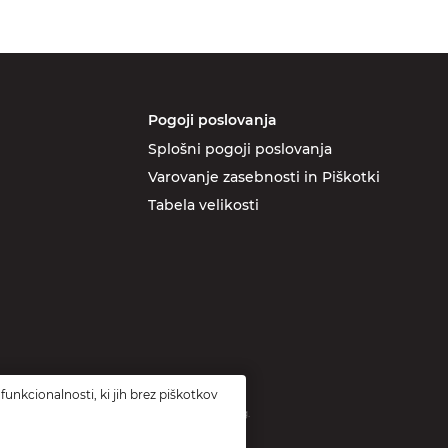
Pogoji poslovanja
Splošni pogoji poslovanja
Varovanje zasebnosti in Piškotki
Tabela velikosti
funkcionalnosti, ki jih brez piškotkov
ridobljeno preko vavčerja za digitalni marketing.