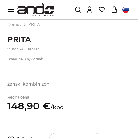
Domov
PRITA
PRITA
Št. izdelka: 0002902
Brand: AND by Andraž
ženski kombinizon
Redna cena
148,
90
€
/
kos