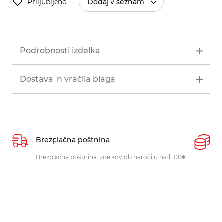
Priljubljeno
Dodaj v seznam
Podrobnosti izdelka
Dostava in vračila blaga
Brezplačna poštnina
P
Brezplačna poštnina izdelkov ob naročilu nad 100€.
O
p