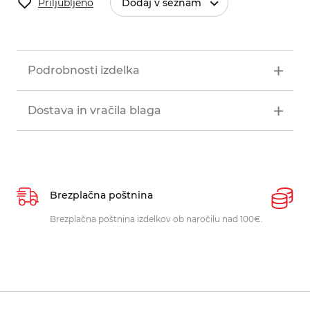
Priljubljeno
Dodaj v seznam
Podrobnosti izdelka
Dostava in vračila blaga
Brezplačna poštnina
P
Brezplačna poštnina izdelkov ob naročilu nad 100€.
O
p