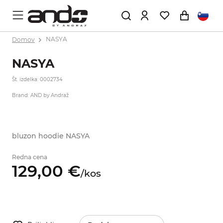
Domov
NASYA
NASYA
Št. izdelka: 0002734
Brand: AND by Andraž
bluzon hoodie NASYA
Redna cena
129,
00
€
/
kos