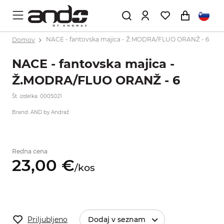
Domov
NACE - fantovska majica - Ž.MODRA/FLUO ORANŽ - 6
NACE - fantovska majica -
Ž.MODRA/FLUO ORANŽ - 6
Št. izdelka: 0005021
Brand: AND by Andraž
Redna cena
23,
00
€
/
kos
Priljubljeno
Dodaj v seznam