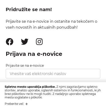
Pridružite se nam!
Prijavite se na e-novice in ostanite na tekočem o
vseh novostih in aktualnih ponudbah!
Prijava na e-novice
Prijavite se na e-novice
Strinjam se s pravilnikom zasebnosti, ki ga najdete
Spletno mesto uporablja piškotke.
Z njimi zagotavljamo spletno
tukaj.
storitev, analizo uporabe, oglasnih sistemov in funkcionalnosti, ki jih
brez piškotkov ne bi mogli nuditi. Z nadaljnjo uporabo spletnega
mesta soglašate s piškotki.
Prijava
Preberite več