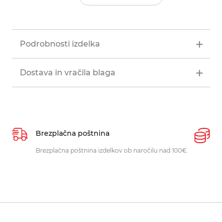
Podrobnosti izdelka
Dostava in vračila blaga
Brezplačna poštnina
P
Brezplačna poštnina izdelkov ob naročilu nad 100€.
O
p