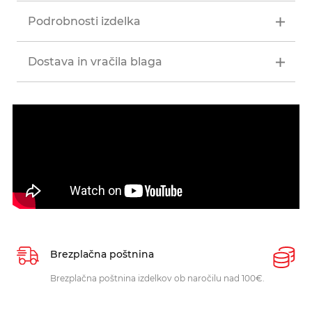
Podrobnosti izdelka
Dostava in vračila blaga
Brezplačna poštnina
P
Brezplačna poštnina izdelkov ob naročilu nad 100€.
O
p