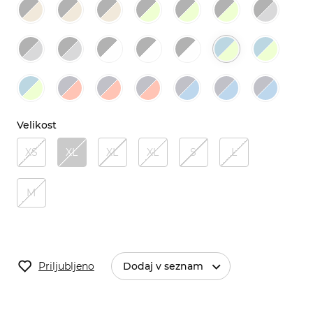
Velikost
XS
XL
XL
XL
S
L
M
Priljubljeno
Dodaj v seznam