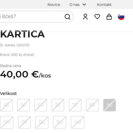
Novice
O nas
Kontakt
KARTICA
Št. izdelka: 0002133
Brand: AND by Andraž
Redna cena
40,
00
€
/
kos
Velikost
40
50
60
30
70
80
90
100
110
120
130
140