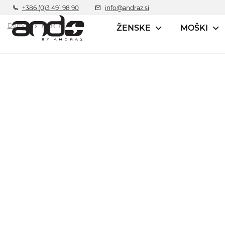
+386 (0)3 491 98 90
info@andraz.si
Domov
KARTICA
ŽENSKE
MOŠKI