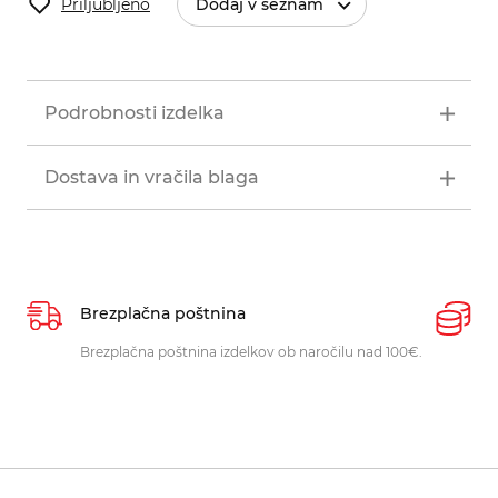
Priljubljeno
Dodaj v seznam
Podrobnosti izdelka
Dostava in vračila blaga
Brezplačna poštnina
P
Brezplačna poštnina izdelkov ob naročilu nad 100€.
O
p