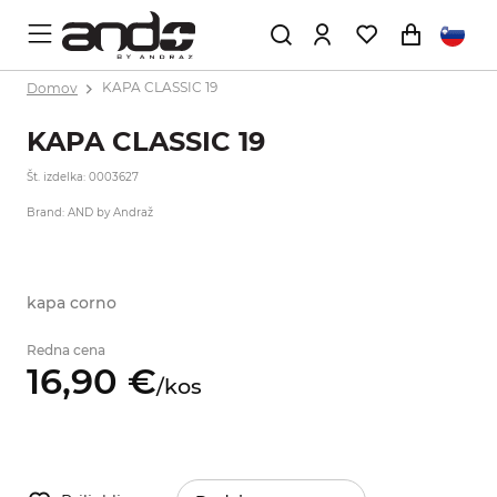
Domov
KAPA CLASSIC 19
KAPA CLASSIC 19
Št. izdelka: 0003627
Brand: AND by Andraž
kapa corno
Redna cena
16,
90
€
/
kos