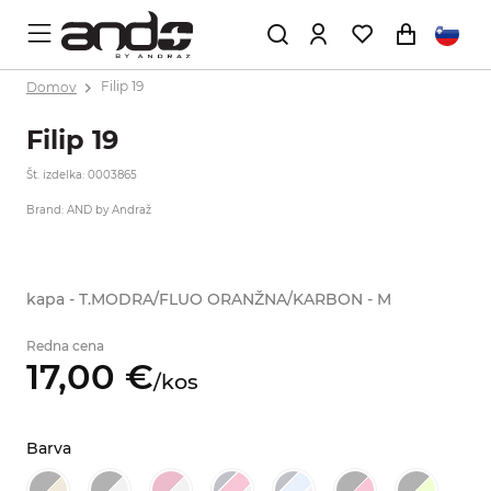
Domov
Filip 19
Filip 19
Št. izdelka: 0003865
Brand: AND by Andraž
kapa - T.MODRA/FLUO ORANŽNA/KARBON - M
Redna cena
17,
00
€
/
kos
Barva