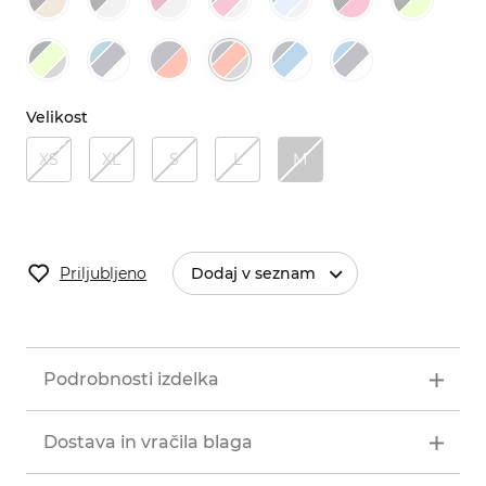
Velikost
XS
XL
S
L
M
Priljubljeno
Dodaj v seznam
Podrobnosti izdelka
Dostava in vračila blaga