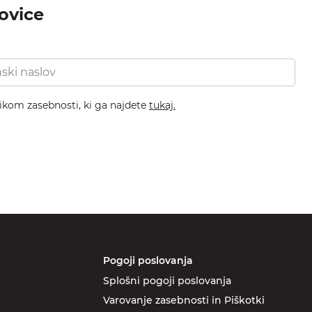
novice
nikom zasebnosti, ki ga najdete
tukaj.
Pogoji poslovanja
Splošni pogoji poslovanja
Varovanje zasebnosti in Piškotki