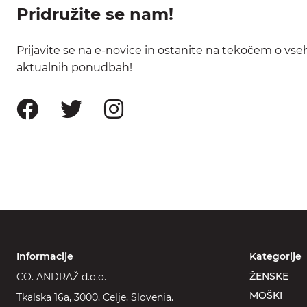
Pridružite se nam!
Prijavite se na e-novice in ostanite na tekočem o vse
aktualnih ponudbah!
Informacije
Kategorije
ŽENSKE
CO. ANDRAŽ d.o.o.
MOŠKI
Tkalska 16a, 3000, Celje, Slovenia.