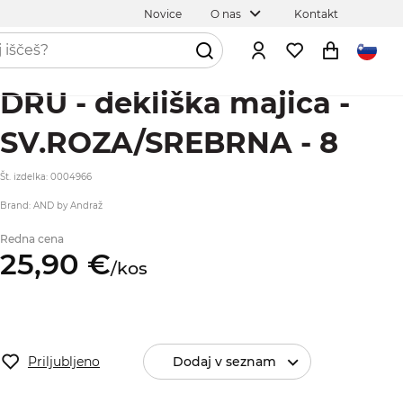
Novice
O nas
Kontakt
DRU - dekliška majica -
SV.ROZA/SREBRNA - 8
Št. izdelka: 0004966
Brand: AND by Andraž
Redna cena
25,
90
€
/
kos
Priljubljeno
Dodaj v seznam