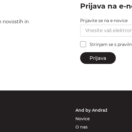
Prijava na e-
Prijavite se na e-novice
h novostih in
Strinjam se s pravil
Prijava
And by Andraž
Novice
O nas