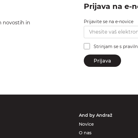
Prijava na e-
Prijavite se na e-novice
h novostih in
Strinjam se s pravil
Prijava
And by Andraž
Novice
O nas