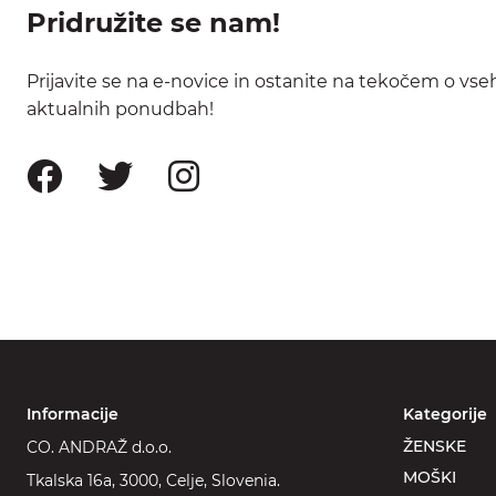
Pridružite se nam!
Prijavite se na e-novice in ostanite na tekočem o vse
aktualnih ponudbah!
Informacije
Kategorije
ŽENSKE
CO. ANDRAŽ d.o.o.
MOŠKI
Tkalska 16a, 3000, Celje, Slovenia.