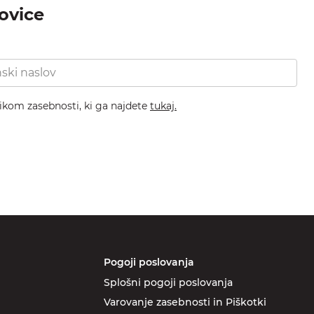
novice
nikom zasebnosti, ki ga najdete
tukaj.
Pogoji poslovanja
Splošni pogoji poslovanja
Varovanje zasebnosti in Piškotki