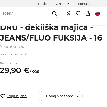
Novice
O nas
Kontakt
DRU - dekliška majica -
JEANS/FLUO FUKSIJA - 16
Št. izdelka: 0004997
Brand: AND by Andraž
Redna cena
29,
90
€
/
kos
Priljubljeno
Dodaj v seznam