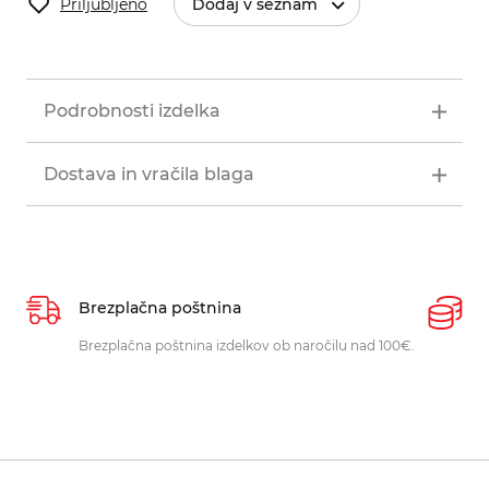
Priljubljeno
Dodaj v seznam
Podrobnosti izdelka
Dostava in vračila blaga
Brezplačna poštnina
P
Brezplačna poštnina izdelkov ob naročilu nad 100€.
O
p