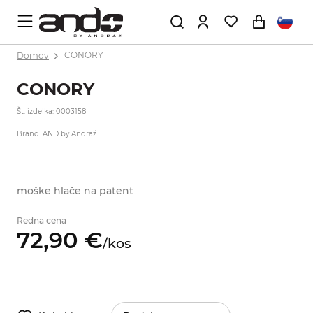
Domov
CONORY
CONORY
Št. izdelka: 0003158
Brand: AND by Andraž
moške hlače na patent
Redna cena
72,
90
€
/
kos