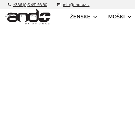
+386 (0)3 491 98 90
info@andraz.si
Domov
CONORY
ŽENSKE
MOŠKI