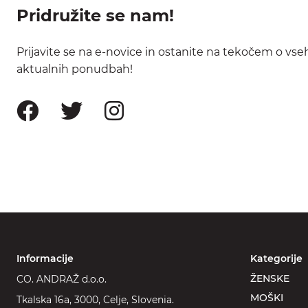
Pridružite se nam!
Prijavite se na e-novice in ostanite na tekočem o vse
aktualnih ponudbah!
Informacije
Kategorije
ŽENSKE
CO. ANDRAŽ d.o.o.
MOŠKI
Tkalska 16a, 3000, Celje, Slovenia.