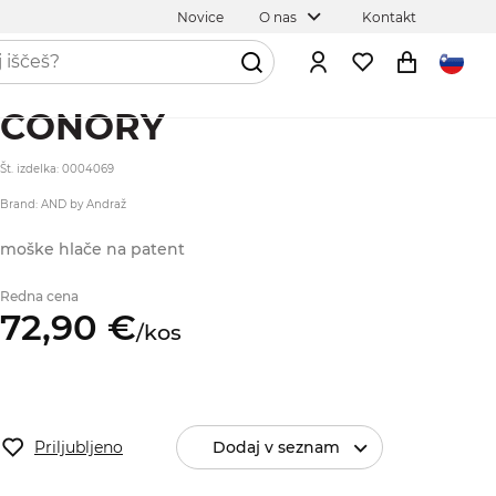
Novice
O nas
Kontakt
CONORY
Št. izdelka: 0004069
Brand: AND by Andraž
moške hlače na patent
Redna cena
72,
90
€
/
kos
Priljubljeno
Dodaj v seznam