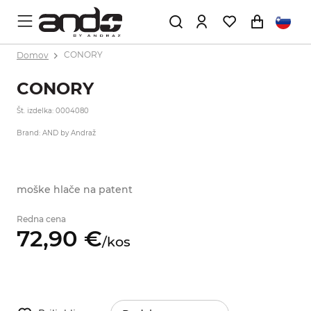
Domov
CONORY
CONORY
Št. izdelka: 0004080
Brand: AND by Andraž
moške hlače na patent
Redna cena
72,
90
€
/
kos