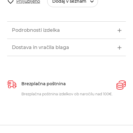
Priljubljeno
Dodaj v seznam
Podrobnosti izdelka
Dostava in vračila blaga
Brezplačna poštnina
P
Brezplačna poštnina izdelkov ob naročilu nad 100€.
O
p