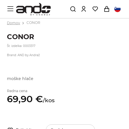
Domov
CONOR
CONOR
Št. izdelka: 0003317
Brand: AND by Andraž
moške hlače
Redna cena
69,
90
€
/
kos