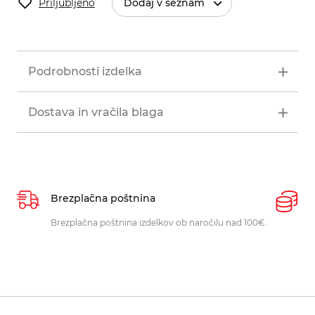
Priljubljeno
Dodaj v seznam
Podrobnosti izdelka
Dostava in vračila blaga
Brezplačna poštnina
P
Brezplačna poštnina izdelkov ob naročilu nad 100€.
O
p