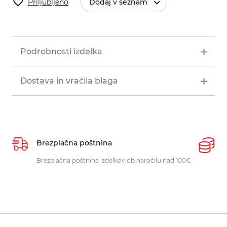
Priljubljeno
Dodaj v seznam
Podrobnosti izdelka
Dostava in vračila blaga
Brezplačna poštnina
P
Brezplačna poštnina izdelkov ob naročilu nad 100€.
O
p