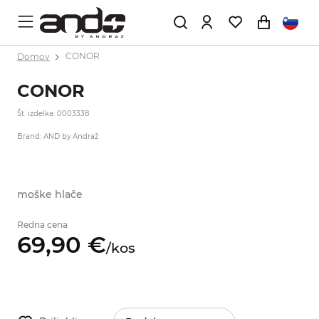
Domov
CONOR
CONOR
Št. izdelka: 0003338
Brand: AND by Andraž
moške hlače
Redna cena
69,
90
€
/
kos