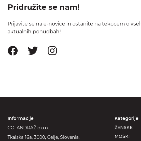
Pridružite se nam!
Prijavite se na e-novice in ostanite na tekočem o vse
aktualnih ponudbah!
Informacije
Kategorije
ŽENSKE
CO. ANDRAŽ d.o.o.
MOŠKI
Tkalska 16a, 3000, Celje, Slovenia.