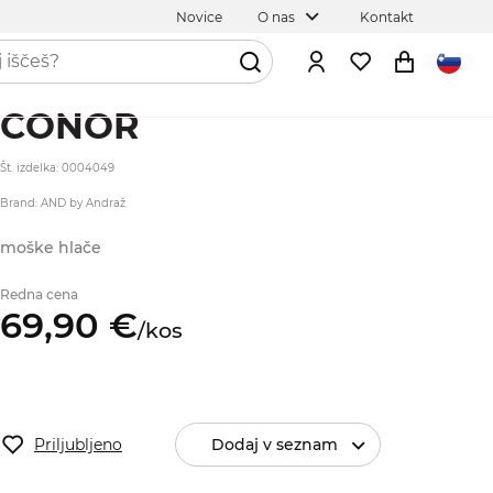
Novice
O nas
Kontakt
CONOR
Št. izdelka: 0004049
Brand: AND by Andraž
moške hlače
Redna cena
69,
90
€
/
kos
Priljubljeno
Dodaj v seznam