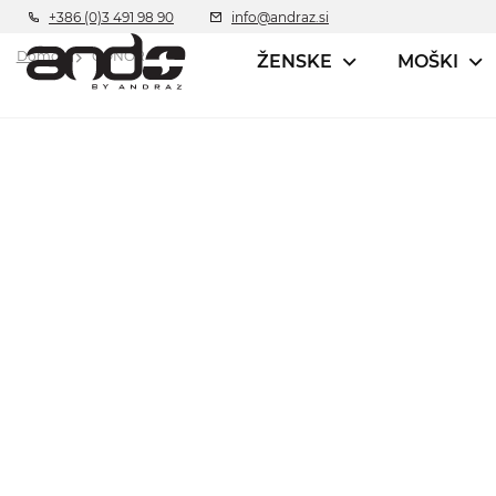
+386 (0)3 491 98 90
info@andraz.si
Domov
CONOR
ŽENSKE
MOŠKI