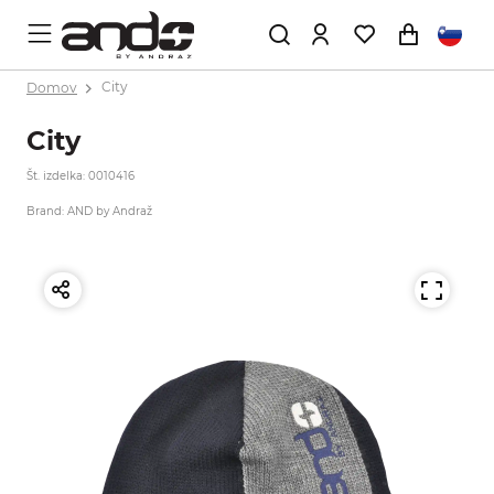
Domov
City
City
Št. izdelka: 0010416
Brand: AND by Andraž