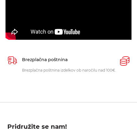
Brezplačna poštnina
P
Brezplačna poštnina izdelkov ob naročilu nad 100€.
O
p
Pridružite se nam!