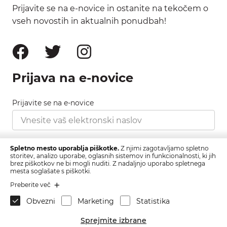
Prijavite se na e-novice in ostanite na tekočem o
vseh novostih in aktualnih ponudbah!
Prijava na e-novice
Prijavite se na e-novice
Strinjam se s pravilnikom zasebnosti, ki ga najdete
Spletno mesto uporablja piškotke.
Z njimi zagotavljamo spletno
tukaj.
storitev, analizo uporabe, oglasnih sistemov in funkcionalnosti, ki jih
brez piškotkov ne bi mogli nuditi. Z nadaljnjo uporabo spletnega
mesta soglašate s piškotki.
Prijava
Preberite več
Obvezni
Marketing
Statistika
Sprejmite izbrane