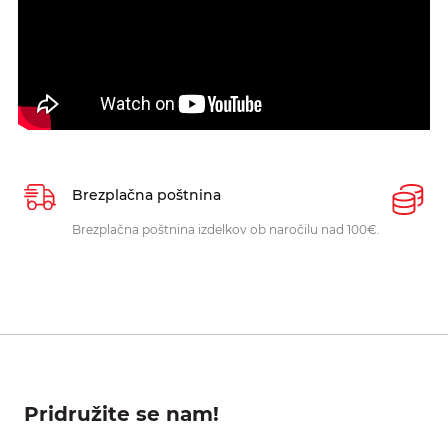
Brezplačna poštnina
P
Brezplačna poštnina izdelkov ob naročilu nad 100€.
O
p
Pridružite se nam!