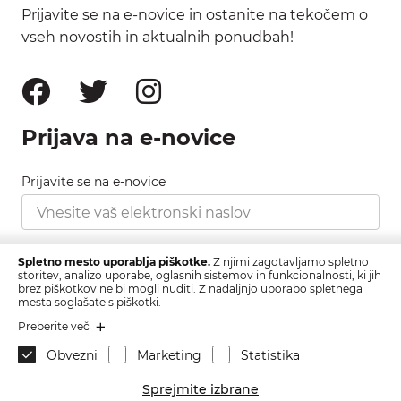
Prijavite se na e-novice in ostanite na tekočem o
vseh novostih in aktualnih ponudbah!
Prijava na e-novice
Prijavite se na e-novice
Strinjam se s pravilnikom zasebnosti, ki ga najdete
Spletno mesto uporablja piškotke.
Z njimi zagotavljamo spletno
tukaj.
storitev, analizo uporabe, oglasnih sistemov in funkcionalnosti, ki jih
brez piškotkov ne bi mogli nuditi. Z nadaljnjo uporabo spletnega
mesta soglašate s piškotki.
Prijava
Preberite več
Obvezni
Marketing
Statistika
Sprejmite izbrane