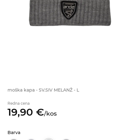
moška kapa - SV.SIV MELANŽ - L
Redna cena
19,
90
€
/
kos
Barva