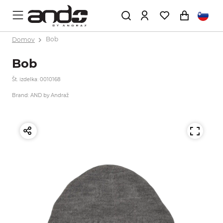
Domov
Bob
Bob
Št. izdelka: 0010168
Brand: AND by Andraž