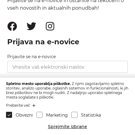
Prijavite se na e-novice in ostanite na tekočem o
vseh novostih in aktualnih ponudbah!
Prijava na e-novice
Prijavite se na e-novice
Strinjam se s pravilnikom zasebnosti, ki ga najdete
Spletno mesto uporablja piškotke.
Z njimi zagotavljamo spletno
tukaj.
storitev, analizo uporabe, oglasnih sistemov in funkcionalnosti, ki jih
brez piškotkov ne bi mogli nuditi. Z nadaljnjo uporabo spletnega
mesta soglašate s piškotki.
Prijava
Preberite več
Obvezni
Marketing
Statistika
Sprejmite izbrane