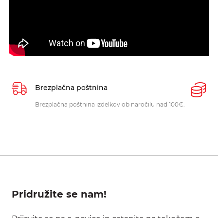
Brezplačna poštnina
P
Brezplačna poštnina izdelkov ob naročilu nad 100€.
O
p
Pridružite se nam!