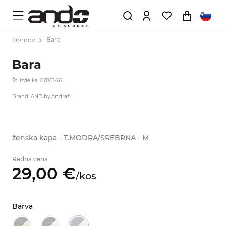
Domov
Bara
Bara
Št. izdelka: 0010146
Brand: AND by Andraž
ženska kapa - T.MODRA/SREBRNA - M
Redna cena
29,
00
€
/
kos
Barva