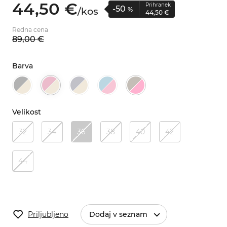
44,
50
€
Prihranek
-50
/
kos
%
44,
50
€
Redna cena
89,
00
€
Barva
Velikost
32
34
36
38
40
42
44
Priljubljeno
Dodaj v seznam