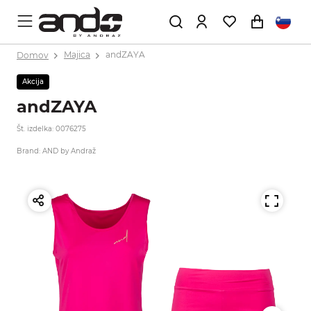
Domov
Majica
andZAYA
Akcija
andZAYA
Št. izdelka: 0076275
Brand: AND by Andraž