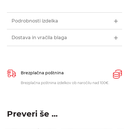
Podrobnosti izdelka
Dostava in vračila blaga
Brezplačna poštnina
P
Brezplačna poštnina izdelkov ob naročilu nad 100€.
O
p
Preveri še ...