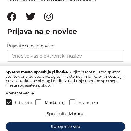
Prijava na e-novice
Prijavite se na e-novice
Strinjam se s pravilnikom zasebnosti, ki ga najdete
Spletno mesto uporablja piškotke.
Z njimi zagotavljamo spletno
tukaj.
storitev, analizo uporabe, oglasnih sistemov in funkcionalnosti, ki jih
brez piškotkov ne bi mogli nuditi. Z nadaljnjo uporabo spletnega
mesta soglašate s piškotki.
Prijava
Preberite več
Obvezni
Marketing
Statistika
Sprejmite izbrane
Sprejmite vse