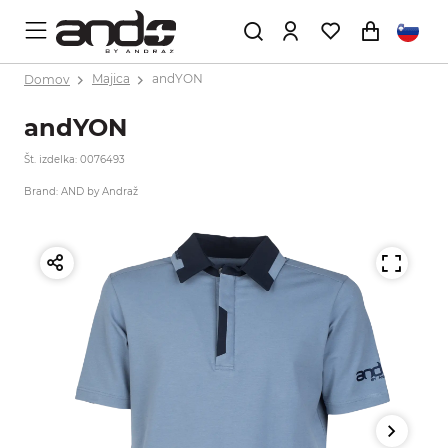
Domov
Majica
andYON
andYON
Št. izdelka: 0076493
Brand: AND by Andraž