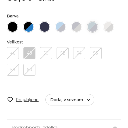
Barva
Velikost
46
48
50
52
54
56
58
60
Priljubljeno
Dodaj v seznam
Podrobnosti izdelka