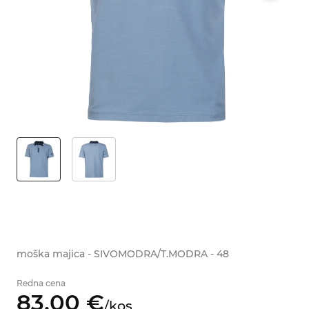
moška majica - SIVOMODRA/T.MODRA - 48
Redna cena
83,
00
€
/
kos