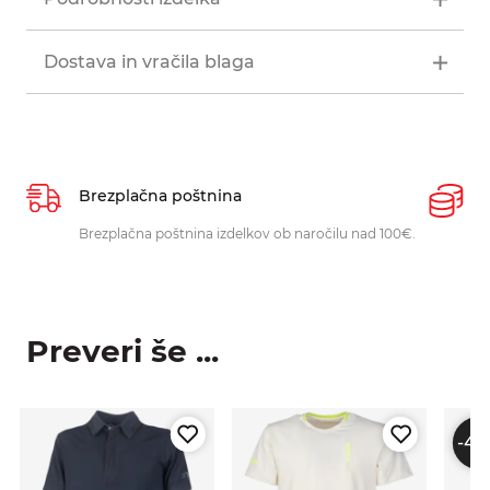
Dostava in vračila blaga
Brezplačna poštnina
P
Brezplačna poštnina izdelkov ob naročilu nad 100€.
O
p
Preveri še ...
-40