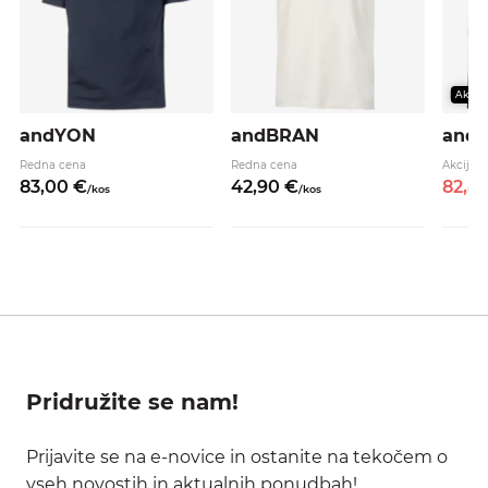
Akcija
andYON
andBRAN
and
Redna cena
Redna cena
Akcijsk
83,
00
€
42,
90
€
82,
8
/
kos
/
kos
Pridružite se nam!
Prijavite se na e-novice in ostanite na tekočem o
vseh novostih in aktualnih ponudbah!