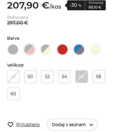
207,
90
€
Prihranek
-30
/
kos
%
89,
10
€
Redna cena
297,
00
€
Barva
Velikost
48
50
52
54
56
58
60
Priljubljeno
Dodaj v seznam