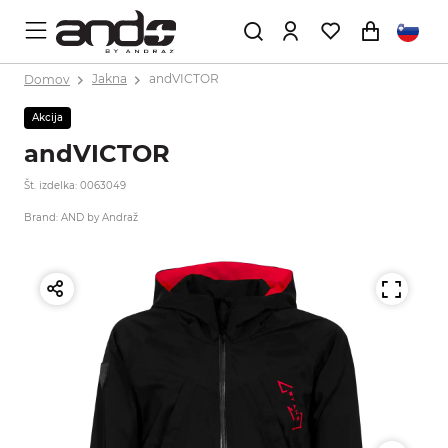
Domov
Jakna
andVICTOR
Akcija
andVICTOR
Št. izdelka: 0063049
Brand: AND by Andraž