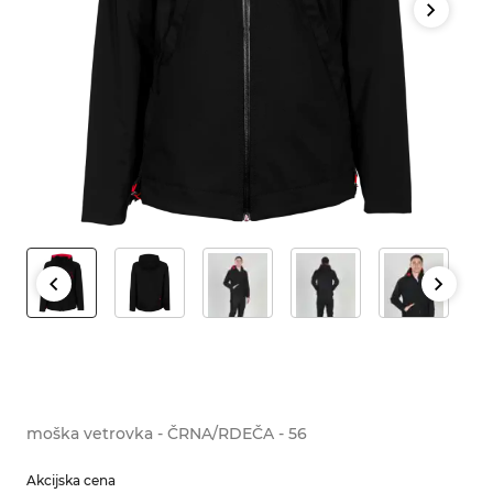
moška vetrovka - ČRNA/RDEČA - 56
Akcijska cena