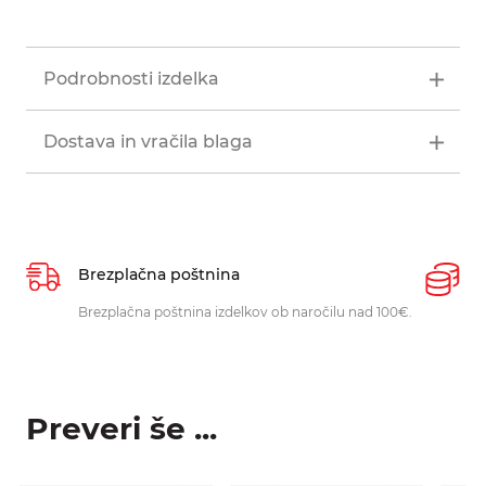
Podrobnosti izdelka
Dostava in vračila blaga
Brezplačna poštnina
P
Brezplačna poštnina izdelkov ob naročilu nad 100€.
O
p
Preveri še ...