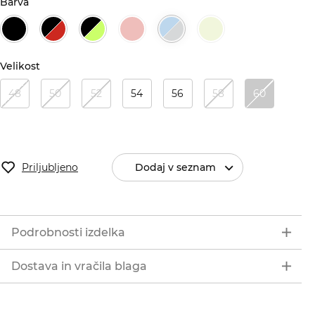
Barva
Velikost
48
50
52
54
56
58
60
Priljubljeno
Dodaj v seznam
Podrobnosti izdelka
Dostava in vračila blaga