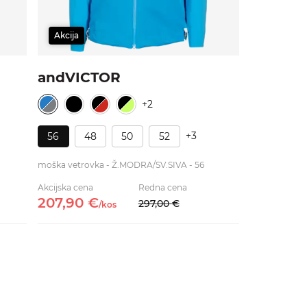
Akcija
andVICTOR
+2
+3
56
48
50
52
moška vetrovka - Ž.MODRA/SV.SIVA - 56
Akcijska cena
Redna cena
207,
90
€
297,
00
€
/
kos