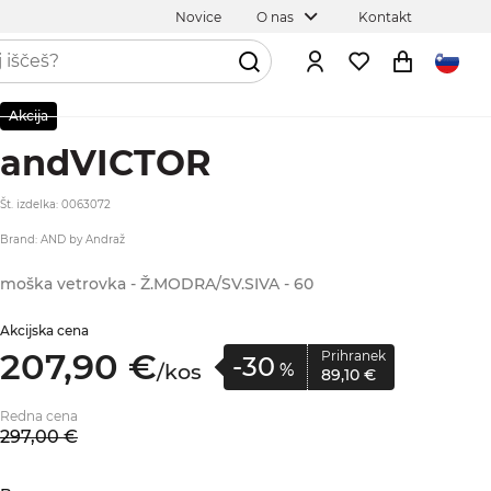
Novice
O nas
Kontakt
Akcija
andVICTOR
Št. izdelka: 0063072
Brand: AND by Andraž
moška vetrovka - Ž.MODRA/SV.SIVA - 60
Akcijska cena
207,
90
€
Prihranek
-30
/
kos
%
89,
10
€
Redna cena
297,
00
€