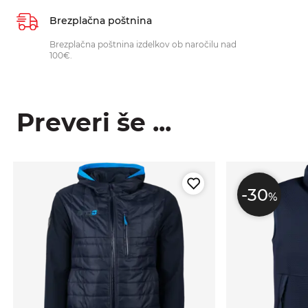
Brezplačna poštnina
Brezplačna poštnina izdelkov ob naročilu nad
100€.
Preveri še ...
-30
%