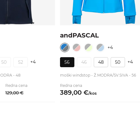
andPASCAL
+4
+4
+4
50
52
56
46
48
50
.MODRA - 48
moški windstop - Ž.MODRA/SV.SIVA - 56
Redna cena
Redna cena
389,
00
€
129,
00
€
/
kos