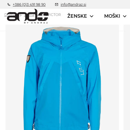
+386 (0)3 491 98 90
info@andraz.si
Domov
Jakna
andVICTOR
ŽENSKE
MOŠKI