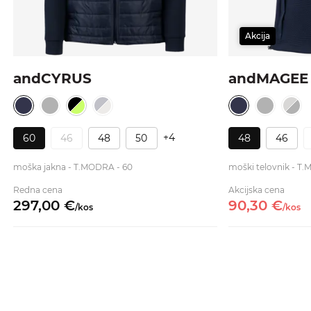
Akcija
andCYRUS
andMAGEE
+4
60
46
48
50
48
46
moška jakna - T.MODRA - 60
moški telovnik - T
Redna cena
Akcijska cena
297,
00
€
90,
30
€
/
kos
/
kos