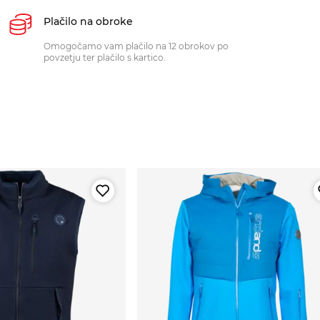
Plačilo na obroke
Omogočamo vam plačilo na 12 obrokov po
povzetju ter plačilo s kartico.