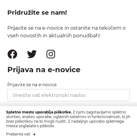
Pridružite se nam!
Prijavite se na e-novice in ostanite na tekočem o
vseh novostih in aktualnih ponudbah!
Prijava na e-novice
Prijavite se na e-novice
Strinjam se s pravilnikom zasebnosti, ki ga najdete
Spletno mesto uporablja piškotke.
Z njimi zagotavljamo spletno
tukaj.
storitev, analizo uporabe, oglasnih sistemov in funkcionalnosti, ki jih
brez piškotkov ne bi mogli nuditi. Z nadaljnjo uporabo spletnega
mesta soglašate s piškotki.
Prijava
Preberite več