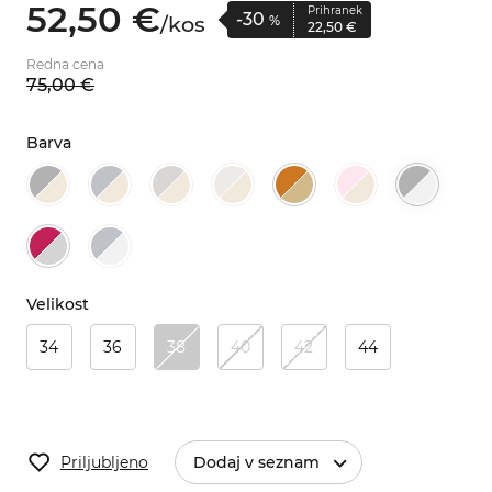
52,
50
€
Prihranek
-30
/
kos
%
22,
50
€
Redna cena
75,
00
€
Barva
Velikost
34
36
38
40
42
44
Priljubljeno
Dodaj v seznam