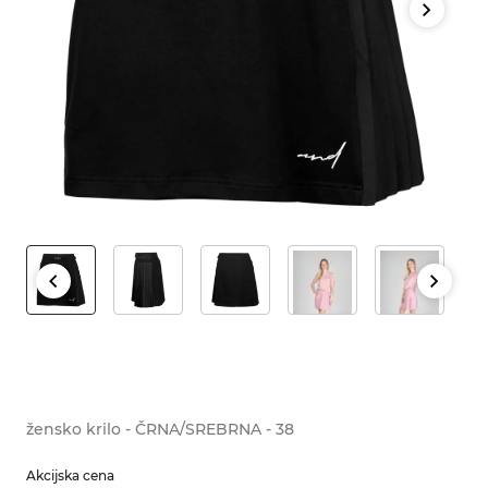
žensko krilo - ČRNA/SREBRNA - 38
Akcijska cena