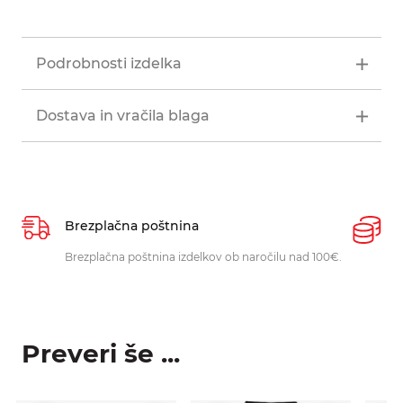
Podrobnosti izdelka
Dostava in vračila blaga
Brezplačna poštnina
P
Brezplačna poštnina izdelkov ob naročilu nad 100€.
O
p
Preveri še ...