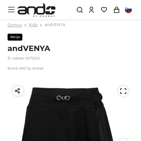
Domov
Krilo
andVENYA
Akcija
andVENYA
Št. izdelka: 0075003
Brand: AND by Andraž