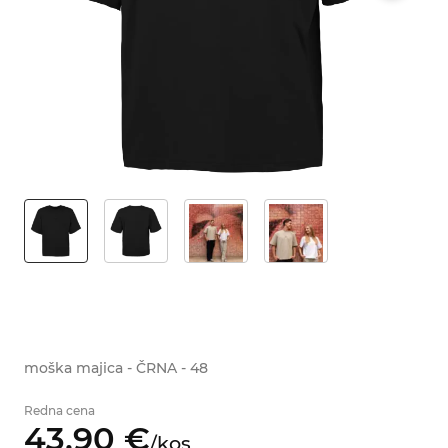
moška majica - ČRNA - 48
Redna cena
43,
90
€
/
kos