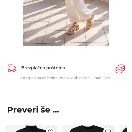
Brezplačna poštnina
P
Brezplačna poštnina izdelkov ob naročilu nad 100€.
O
p
Preveri še ...