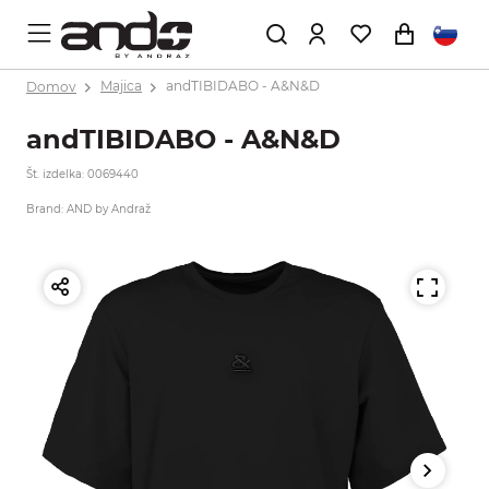
Domov
Majica
andTIBIDABO - A&N&D
andTIBIDABO - A&N&D
Št. izdelka: 0069440
Brand: AND by Andraž